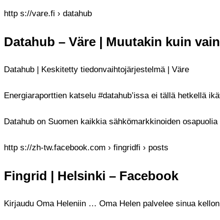
http s://vare.fi › datahub
Datahub – Väre | Muutakin kuin vain 
Datahub | Keskitetty tiedonvaihtojärjestelmä | Väre
Energiaraporttien katselu #datahub’issa ei tällä hetkellä 
Datahub on Suomen kaikkia sähkömarkkinoiden osapuolia ko
http s://zh-tw.facebook.com › fingridfi › posts
Fingrid | Helsinki – Facebook
Kirjaudu Oma Heleniin … Oma Helen palvelee sinua kellon ymp