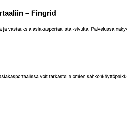
aaliin – Fingrid
ä ja vastauksia asiakasportaalista -sivulta. Palvelussa näk
asiakasportaalissa voit tarkastella omien sähkönkäyttöpaikkoj