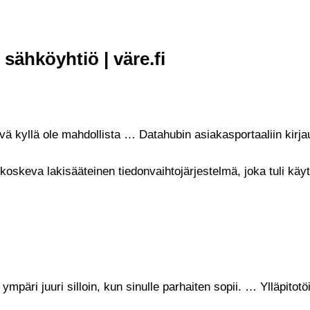
sähköyhtiö | väre.fi
ikävä kyllä ole mahdollista … Datahubin asiakasportaaliin ki
skeva lakisääteinen tiedonvaihtojärjestelmä, joka tuli käy
äri juuri silloin, kun sinulle parhaiten sopii. … Ylläpitotö