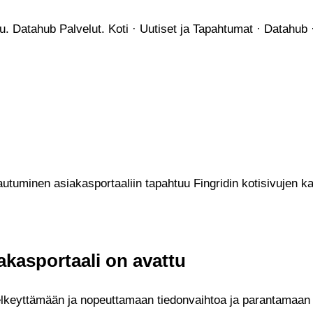
du. Datahub Palvelut. Koti · Uutiset ja Tapahtumat · Datahub
autuminen asiakasportaaliin tapahtuu Fingridin kotisivujen k
akasportaali on avattu
 selkeyttämään ja nopeuttamaan tiedonvaihtoa ja parantamaa