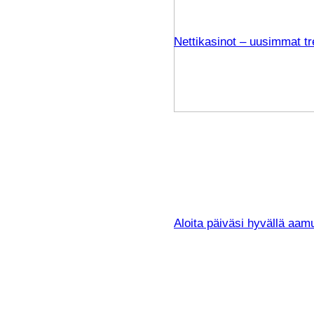
Nettikasinot – uusimmat tre
Aloita päiväsi hyvällä aamur