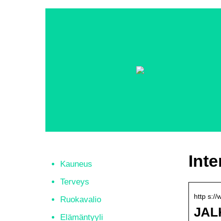
Inte
Kauneus
Terveys
http s:/
Ruokavalio
JAL
Elämäntyyli