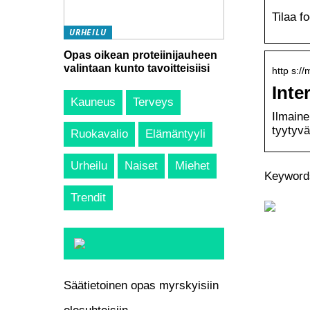
Tilaa f
URHEILU
Opas oikean proteiinijauheen
valintaan kunto tavoitteisiisi
http s://
Inte
Kauneus
Terveys
Ilmaine
tyytyvä
Ruokavalio
Elämäntyyli
Urheilu
Naiset
Miehet
Keywords:
Trendit
Säätietoinen opas myrskyisiin