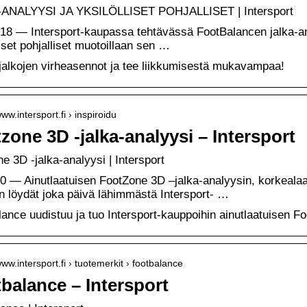
ANALYYSI JA YKSILÖLLISET POHJALLISET | Intersport
18 — Intersport-kaupassa tehtävässä FootBalancen jalka-ana
liset pohjalliset muotoillaan sen …
jalkojen virheasennot ja tee liikkumisestä mukavampaa!
www.intersport.fi › inspiroidu
zone 3D -jalka-analyysi – Intersport
e 3D -jalka-analyysi | Intersport
0 — Ainutlaatuisen FootZone 3D –jalka-analyysin, korkeala
n löydät joka päivä lähimmästä Intersport- …
ance uudistuu ja tuo Intersport-kauppoihin ainutlaatuisen F
www.intersport.fi › tuotemerkit › footbalance
balance – Intersport