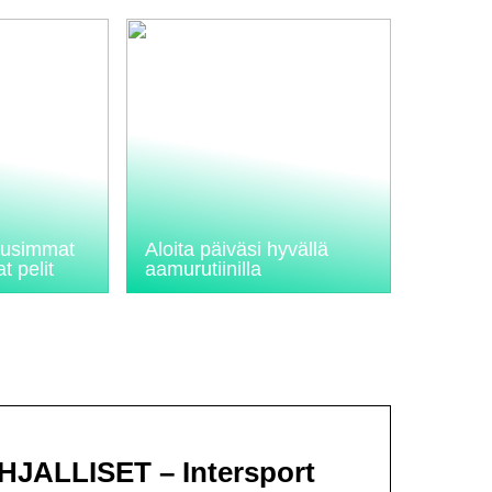
 uusimmat
Aloita päiväsi hyvällä
t pelit
aamurutiinilla
ALLISET – Intersport