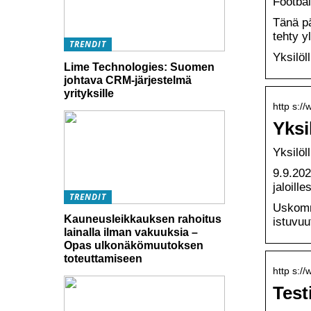
Footbal
Tänä pä
tehty y
TRENDIT
Yksilöll
Lime Technologies: Suomen
johtava CRM-järjestelmä
yrityksille
http s://
Yksi
Yksilöll
9.9.202
jaloille
TRENDIT
Uskomme
Kauneusleikkauksen rahoitus
istuvuu
lainalla ilman vakuuksia –
Opas ulkonäkömuutoksen
toteuttamiseen
http s://
Test