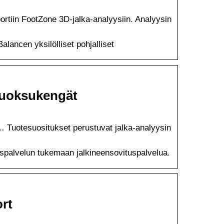
ortiin FootZone 3D-jalka-analyysiin. Analyysin
Balancen yksilölliset pohjalliset
juoksukengät
 Tuotesuositukset perustuvat jalka-analyysin
spalvelun tukemaan jalkineensovituspalvelua.
ort