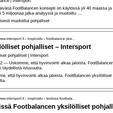
ance | Intersport
ivänä FootBalancen konsepti on käytössä yli 40 maassa ja 
li 5 miljoonaa jalka-analyysiä ja muotoiltu …
isesti muotoillut pohjalliset
www.intersport.fi › inspiroidu › footbalance-yksi…
lölliset pohjalliset – Intersport
iset pohjalliset | Intersport
2 — Uskomme, että hyvinvointi alkaa jaloista. FootBalancen yk
si täydellistä istuvuutta.
, että hyvinvointi alkaa jaloista. FootBalancen yksilölliset po
tta.
www.intersport.fi › inspiroidu › testissa-footbala…
issä Footbalancen yksilölliset pohjall