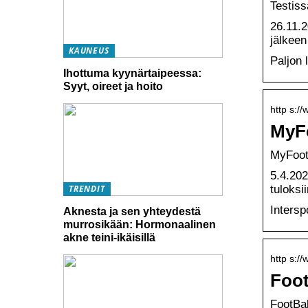
Testiss
26.11.2
jälkeen
KAUNEUS
Paljon 
Ihottuma kyynärtaipeessa:
Syyt, oireet ja hoito
http s:/
MyFo
MyFootB
5.4.20
tuloksi
TRENDIT
Inters
Aknesta ja sen yhteydestä
murrosikään: Hormonaalinen
akne teini-ikäisillä
http s://
Foot
FootBal