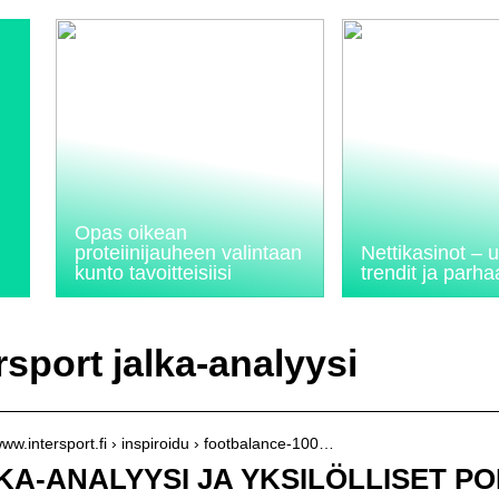
Opas oikean
proteiinijauheen valintaan
Nettikasinot –
kunto tavoitteisiisi
trendit ja parhaa
rsport jalka-analyysi
/www.intersport.fi › inspiroidu › footbalance-100…
KA-ANALYYSI JA YKSILÖLLISET POHJ