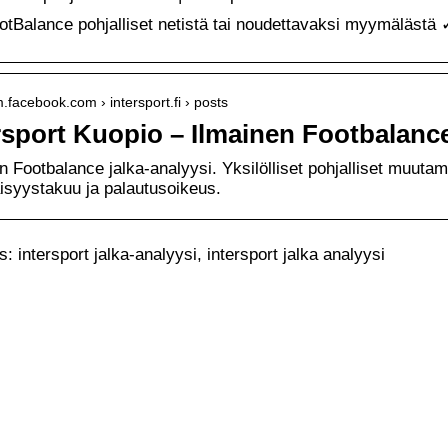
ootBalance pohjalliset netistä tai noudettavaksi myymälästä 
m.facebook.com › intersport.fi › posts
rsport Kuopio – Ilmainen Footbalance
n Footbalance jalka-analyysi. Yksilölliset pohjalliset muut
isyystakuu ja palautusoikeus.
 intersport jalka-analyysi, intersport jalka analyysi