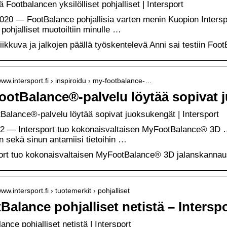
ä Footbalancen yksilölliset pohjalliset | Intersport
020 — FootBalance pohjallisia varten menin Kuopion Intersp
 pohjalliset muotoiltiin minulle …
liikkuva ja jalkojen päällä työskentelevä Anni sai testiin Foot
/www.intersport.fi › inspiroidu › my-footbalance-…
otBalance®-palvelu löytää sopivat 
alance®-palvelu löytää sopivat juoksukengät | Intersport
22 — Intersport tuo kokonaisvaltaisen MyFootBalance® 3D …
in sekä sinun antamiisi tietoihin …
port tuo kokonaisvaltaisen MyFootBalance® 3D jalanskannau
www.intersport.fi › tuotemerkit › pohjalliset
Balance pohjalliset netistä – Intersp
ance pohjalliset netistä | Intersport