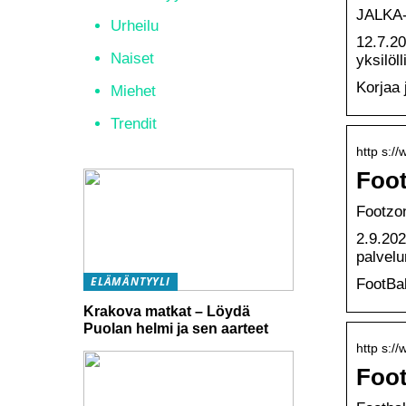
JALKA-
Urheilu
12.7.20
Naiset
yksilöl
Korjaa 
Miehet
Trendit
http s://
Foot
Footzon
2.9.202
palvelu
ELÄMÄNTYYLI
FootBal
Krakova matkat – Löydä
Puolan helmi ja sen aarteet
http s://
Foot