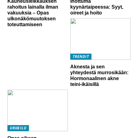
Kauneusleikkauksen
Ihottuma
rahoitus lainalla ilman
kyynärtaipeessa: Syyt,
vakuuksia – Opas
oireet ja hoito
ulkonäkömuutoksen
toteuttamiseen
TRENDIT
Aknesta ja sen
yhteydestä murrosikään:
Hormonaalinen akne
teini-ikäisillä
URHEILU