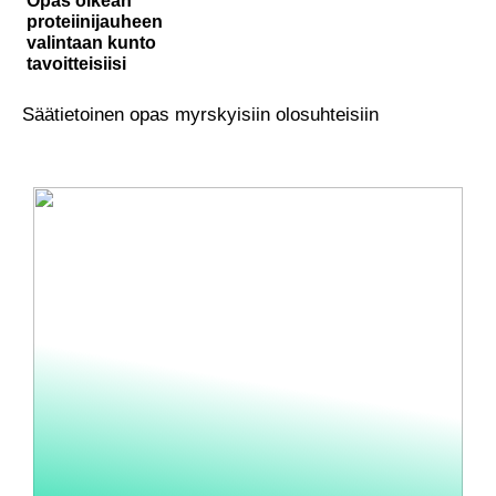
Opas oikean
proteiinijauheen
valintaan kunto
tavoitteisiisi
Säätietoinen opas myrskyisiin olosuhteisiin