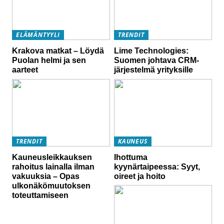
ELÄMÄNTYYLI
TRENDIT
Krakova matkat – Löydä
Lime Technologies:
Puolan helmi ja sen
Suomen johtava CRM-
aarteet
järjestelmä yrityksille
TRENDIT
KAUNEUS
Kauneusleikkauksen
Ihottuma
rahoitus lainalla ilman
kyynärtaipeessa: Syyt,
vakuuksia – Opas
oireet ja hoito
ulkonäkömuutoksen
toteuttamiseen