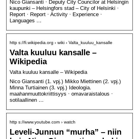
Nico Giansanti · Deputy City Councilor at Helsingin
kaupunki – Helsingfors stad – City of Helsinki ·
Report · Report · Activity · Experience ·
Languages …
http s://fi.wikipedia.org › wiki › Valta_kuuluu_kansalle
Valta kuuluu kansalle –
Wikipedia
Valta kuuluu kansalle – Wikipedia
Nico Giansanti (1. vpj.) Mikko Miettinen (2. vpj.)
Minna Turtiainen (3. vpj.) Ideologia.
maahanmuuttokriittisyys · omavaraistalous ·
sotilaallinen …
http s://www.youtube.com › watch
Leveli-Junnun “murha” – niin