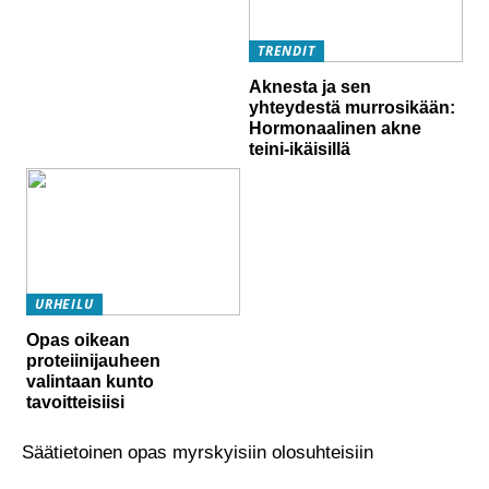
TRENDIT
Aknesta ja sen
yhteydestä murrosikään:
Hormonaalinen akne
teini-ikäisillä
URHEILU
Opas oikean
proteiinijauheen
valintaan kunto
tavoitteisiisi
Säätietoinen opas myrskyisiin olosuhteisiin