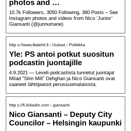
photos and …
10.7k Followers, 3050 Following, 380 Posts – See
Instagram photos and videos from Nico ‘Junior’
Giansanti (@junnumane)
http s://www.iltalehti.fi › Uutiset › Politiikka
Yle: PS antoi potkut suositun
podcastin juontajille
4.9.2021 — Leveli-podcastista tunnetut juontajat
Milad ”Slim Mill” Dehghan ja Nico Giansanti ovat
saaneet lähtöpassit perussuomalaisista.
http s://fi.linkedin.com › giansanti
Nico Giansanti – Deputy City
Councilor – Helsingin kaupunki