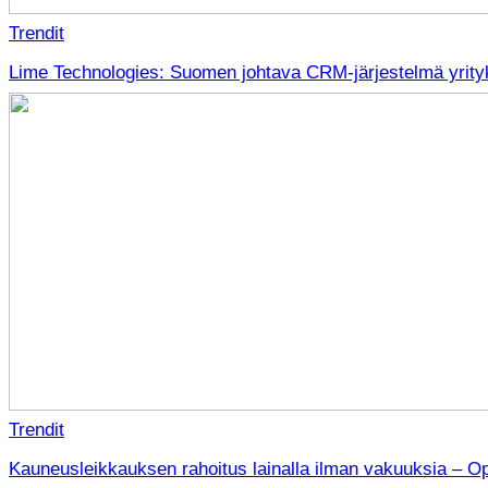
Trendit
Lime Technologies: Suomen johtava CRM-järjestelmä yrityk
Trendit
Kauneusleikkauksen rahoitus lainalla ilman vakuuksia – O