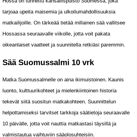
Hossa on tunnettu kansallispuisto Suomessa, joka
tarjoaa upeita maisemia ja ulkoilumahdollisuuksia
matkailijoille. On tärkeää tietää millainen sää vallitsee
Hossassa seuraavalle viikolle, jotta voit pakata
oikeanlaiset vaatteet ja suunnitella retkiäsi paremmin.
Sää Suomussalmi 10 vrk
Matka Suomussalmelle on aina ikimuistoinen. Kaunis
luonto, kulttuurikohteet ja mielenkiintoinen historia
tekevät siitä suositun matkakohteen. Suunnittelun
helpottamiseksi tarvitset tarkkoja säätietoja seuraavalle
10 päivälle, jotta voit nauttia matkastasi täysillä ja
valmistautua vaihtuviin sääolosuhteisiin.