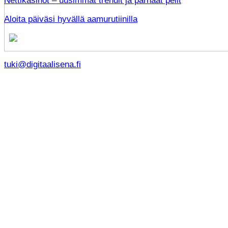
Nettikasinot – uusimmat trendit ja parhaat pelit
Aloita päiväsi hyvällä aamurutiinilla
tuki@digitaalisena.fi