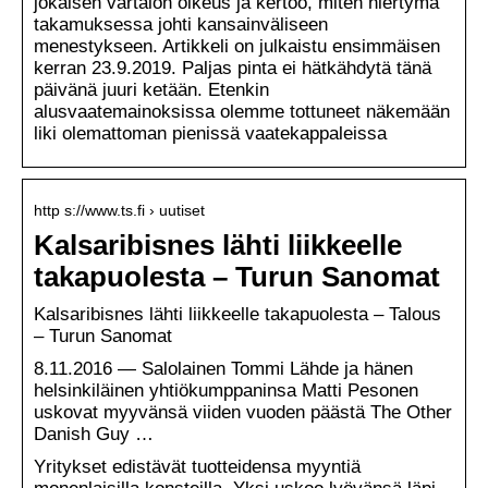
jokaisen vartalon oikeus ja kertoo, miten hiertymä
takamuksessa johti kansainväliseen
menestykseen. Artikkeli on julkaistu ensimmäisen
kerran 23.9.2019. Paljas pinta ei hätkähdytä tänä
päivänä juuri ketään. Etenkin
alusvaatemainoksissa olemme tottuneet näkemään
liki olemattoman pienissä vaatekappaleissa
http s://www.ts.fi › uutiset
Kalsaribisnes lähti liikkeelle
takapuolesta – Turun Sanomat
Kalsaribisnes lähti liikkeelle takapuolesta – Talous
– Turun Sanomat
8.11.2016 — Salolainen Tommi Lähde ja hänen
helsinkiläinen yhtiökumppaninsa Matti Pesonen
uskovat myyvänsä viiden vuoden päästä The Other
Danish Guy …
Yritykset edistävät tuotteidensa myyntiä