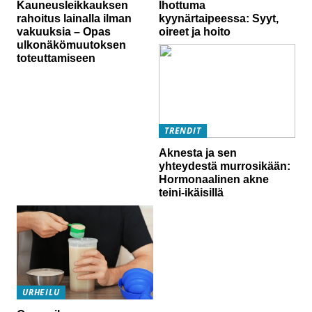
Kauneusleikkauksen
Ihottuma
rahoitus lainalla ilman
kyynärtaipeessa: Syyt,
vakuuksia – Opas
oireet ja hoito
ulkonäkömuutoksen
toteuttamiseen
TRENDIT
Aknesta ja sen
yhteydestä murrosikään:
Hormonaalinen akne
teini-ikäisillä
URHEILU