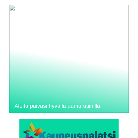
Aloita päiväsi hyvällä aamurutiinilla