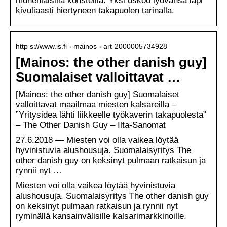
monenlaisilla konsteilla. Yksi uskoo lyövänsä läpi
kivuliaasti hiertyneen takapuolen tarinalla.
http s://www.is.fi › mainos › art-2000005734928
[Mainos: the other danish guy]
Suomalaiset valloittavat …
[Mainos: the other danish guy] Suomalaiset
valloittavat maailmaa miesten kalsareilla –
”Yritysidea lähti liikkeelle työkaverin takapuolesta”
– The Other Danish Guy – Ilta-Sanomat
27.6.2018 — Miesten voi olla vaikea löytää
hyvinistuvia alushousuja. Suomalaisyritys The
other danish guy on keksinyt pulmaan ratkaisun ja
rynnii nyt …
Miesten voi olla vaikea löytää hyvinistuvia
alushousuja. Suomalaisyritys The other danish guy
on keksinyt pulmaan ratkaisun ja rynnii nyt
ryminällä kansainvälisille kalsarimarkkinoille.