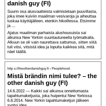
danish guy (FI)
Suurin osa alusvaatteista valmistetaan puuvillasta,
joka imee kuiviin maailman vesivaroja ja aiheuttaa
tuskaa käyttäjälleen, etenkin hikoillessa. Etsimme
ja …
Ajatus maailman parhaista alushousuista sai
alkunsa New Yorkiin suuntautuneella työmatkalla.
Alkuun se oli vain naurettava sattumus, sitten siitä
tuli vitsi, vitsistä idea ja lopulta kaikkea sitä, mitä
näet täällä.
http s://theotherdanishguy.fi › Peoplehood
Mistä brändin nimi tulee? – the
other danish guy (FI)
14.6.2022 — Kaikki sai alkunsa onnettomasta
tapahtumaketjusta, joka huipentui New Yorkissa
6.6.2014. New Yorkin tapahtumaketjun jälkeen
syntyi idea …