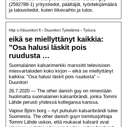
(2592788-1) yritystiedot, päättäjät, työntekijämäärä
ja taloustiedot, kuten liikevaihto ja tulos.
http s://duunitori.fi › Duunitori Työelämä › Työura
eikä se miellyttänyt kaikkia:
”Osa halusi läskit pois
ruudusta …
Suomalainen kalsarimerkki marssitti televisioon
miesvartaloiden koko kirjon – eikä se miellyttänyt
kaikkia: ”Osa halusi läskit pois ruudusta” –
Duunitori
26.7.2020 — The other danish guy on nimestään
huolimatta suomalainen kalsaribrändi, jonka Tommi
Lähde perusti yhdessä kollegansa kanssa.
Vapise Björn borg – nyt puhutuin kalsaribrändi tulee
Suomesta. The other danish guyn toimitusjohtaja
Tommi Lähde uskoo, että mukavat kalsarit ovat