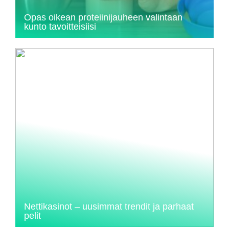
Opas oikean proteiinijauheen valintaan
kunto tavoitteisiisi
Nettikasinot – uusimmat trendit ja parhaat
pelit