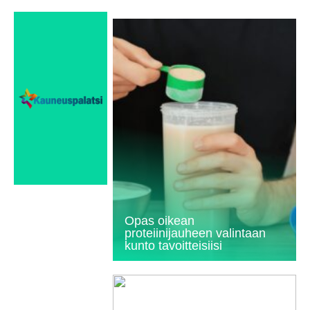
Opas oikean
proteiinijauheen valintaan
kunto tavoitteisiisi