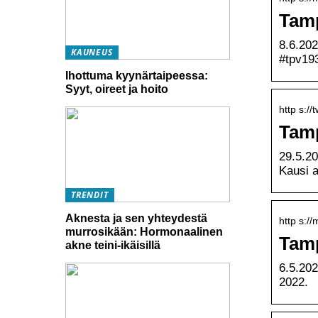
Tamp
8.6.20
KAUNEUS
#tpv19
Ihottuma kyynärtaipeessa:
Syyt, oireet ja hoito
http s://
Tamp
29.5.20
Kausi a
TRENDIT
Aknesta ja sen yhteydestä
http s:/
murrosikään: Hormonaalinen
Tamp
akne teini-ikäisillä
6.5.20
2022.