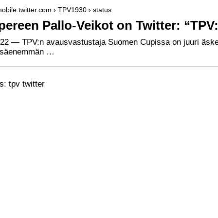
/mobile.twitter.com › TPV1930 › status
ereen Pallo-Veikot on Twitter: “TPV
022 — TPV:n avausvastustaja Suomen Cupissa on juuri äske
ssäenemmän …
: tpv twitter