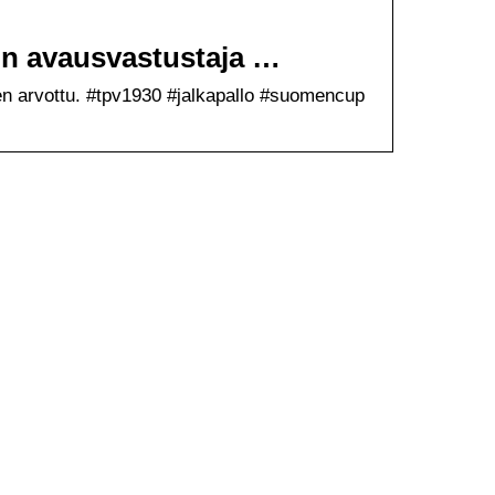
:n avausvastustaja …
n arvottu. #tpv1930 #jalkapallo #suomencup