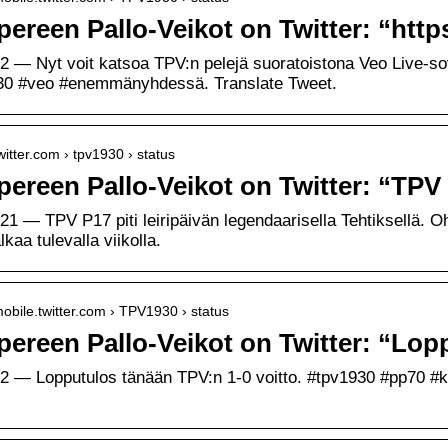
ereen Pallo-Veikot on Twitter: “htt
22 — Nyt voit katsoa TPV:n pelejä suoratoistona Veo Live-
30 #veo #enemmänyhdessä. Translate Tweet.
twitter.com › tpv1930 › status
ereen Pallo-Veikot on Twitter: “TPV P
21 — TPV P17 piti leiripäivän legendaarisella Tehtiksellä. Oh
lkaa tulevalla viikolla.
/mobile.twitter.com › TPV1930 › status
ereen Pallo-Veikot on Twitter: “Lo
22 — Lopputulos tänään TPV:n 1-0 voitto. #tpv1930 #pp70 #k