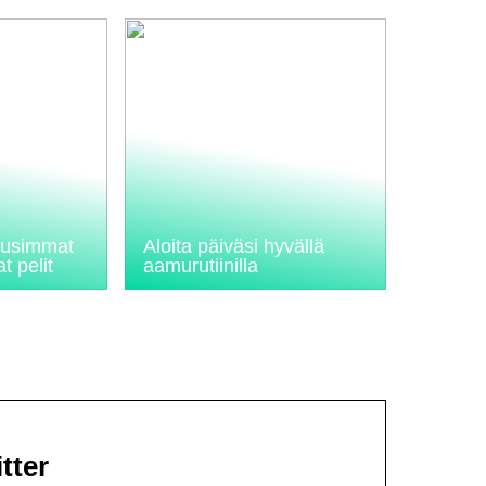
 uusimmat
Aloita päiväsi hyvällä
t pelit
aamurutiinilla
tter