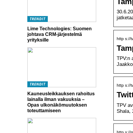
Tamp
30.6.20
jatketa
TRENDIT
Lime Technologies: Suomen
johtava CRM-järjestelmä
http s://
yrityksille
Tamp
TPV:n a
Jaakko 
TRENDIT
http s://
Twit
Kauneusleikkauksen rahoitus
lainalla ilman vakuuksia –
TPV av
Opas ulkonäkömuutoksen
toteuttamiseen
Shala, 
http s:/