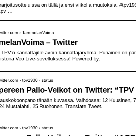
arjoitusotteluissa on tällä ja ensi viikolla muutoksia. #tpv1
/tpv …
/twitter.com › TammelanVoima
elanVoima – Twitter
e TPV:n kannattajille avoin kannattajaryhmä. Punainen on pa
istona Veo Live-sovelluksessa! Powered by.
twitter.com › tpv1930 › status
ereen Pallo-Veikot on Twitter: “T
auskokoonpano tänään kuvassa. Vaihdossa: 12 Kuusinen, 7 
24 Mustalahti, 25 Ruohonen. Translate Tweet.
twitter.com › tpv1930 › status