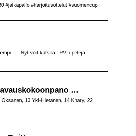
930 #jalkapallo #harjoitusottelut #suomencup
rempi. … Nyt voit katsoa TPV:n pelejä
PV avauskokoonpano …
Oksanen, 13 Yki-Hietanen, 14 Khary, 22