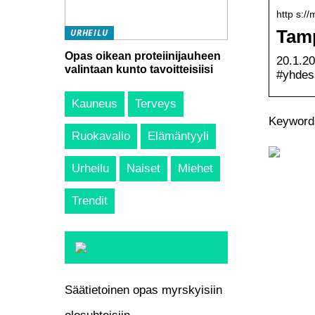
http s:/
Tamp
URHEILU
Opas oikean proteiinijauheen
20.1.2
valintaan kunto tavoitteisiisi
#yhde
Kauneus
Terveys
Keywords
Ruokavalio
Elämäntyyli
Urheilu
Naiset
Miehet
Trendit
Säätietoinen opas myrskyisiin