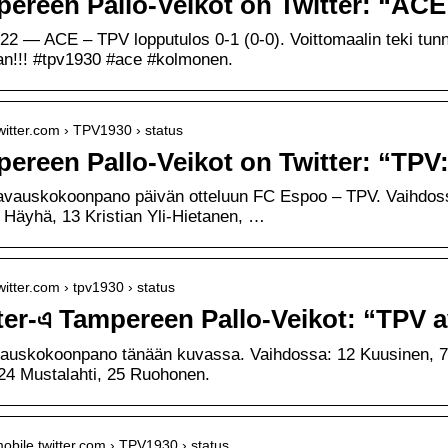
ereen Pallo-Veikot on Twitter: “ACE 
22 — ACE – TPV lopputulos 0-1 (0-0). Voittomaalin teki tun
an!!! #tpv1930 #ace #kolmonen.
twitter.com › TPV1930 › status
ereen Pallo-Veikot on Twitter: “T
vauskokoonpano päivän otteluun FC Espoo – TPV. Vaihdossa 
Häyhä, 13 Kristian Yli-Hietanen, …
twitter.com › tpv1930 › status
ter-এ Tampereen Pallo-Veikot: “TP
auskokoonpano tänään kuvassa. Vaihdossa: 12 Kuusinen, 7 
24 Mustalahti, 25 Ruohonen.
/mobile.twitter.com › TPV1930 › status