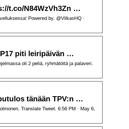
ps://t.co/N84WzVh3Zn …
sovelluksessa! Powered by. @VilkasHQ ·
17 piti leiripäivän …
jelmassa oli 2 peliä, ryhmätöitä ja palaveri.
pputulos tänään TPV:n …
olmonen. Translate Tweet. 6:56 PM · May 6,