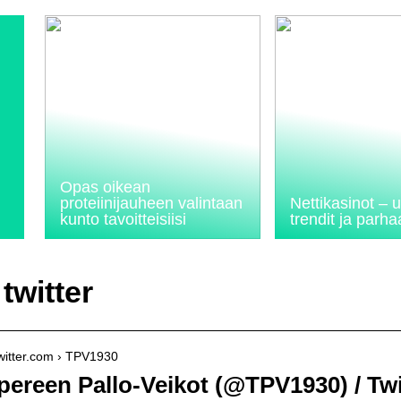
Opas oikean
proteiinijauheen valintaan
Nettikasinot –
kunto tavoitteisiisi
trendit ja parhaa
twitter
/twitter.com › TPV1930
ereen Pallo-Veikot (@TPV1930) / Twi