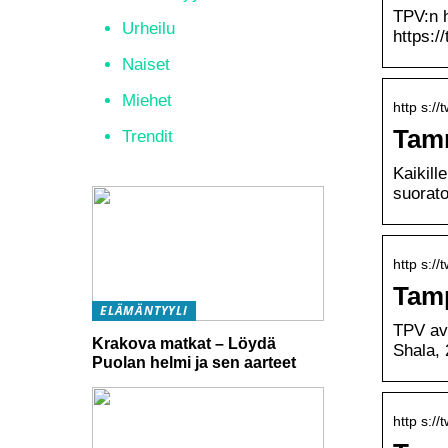
TPV:n h
Urheilu
https:/
Naiset
Miehet
http s:/
Tamm
Trendit
Kaikill
suorato
http s://
Tamp
ELÄMÄNTYYLI
TPV av
Krakova matkat – Löydä
Shala, 
Puolan helmi ja sen aarteet
http s://