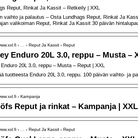
s Reput, Rinkat Ja Kassit – Retkeily | XXL
n vaihto ja palautus – Osta Lundhags Reput, Rinkat Ja Kass
ajan valikoiman Reput, Rinkat Ja Kassit 30 päivän hintalupa
www.xxl.fi › … › Reput Ja Kassit › Reput
ey Enduro 20L 3.0, reppu – Musta – 
 Enduro 20L 3.0, reppu – Musta – Reput | XXL
ää tuotteesta Enduro 20L 3.0, reppu. 100 päivän vaihto- ja p
/www.xxl.fi › Kampanja
öfs Reput ja rinkat – Kampanja | XXL
www.xxl.fi › … › Reput Ja Kassit › Reput