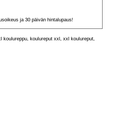
tusoikeus ja 30 päivän hintalupaus!
l koulureppu, koulureput xxl, xxl koulureput,