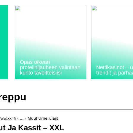
Opas oikean
proteiinijauheen valintaan
Nettikasinot –
kunto tavoitteisiisi
trendit ja parhaa
 reppu
www.xxl.fi › … › Muut Urheilulajit
t Ja Kassit – XXL