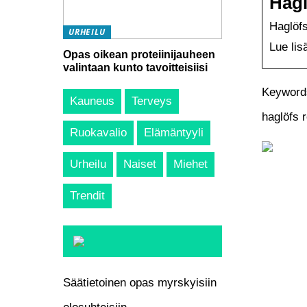
Hagl
Haglöfs
URHEILU
Lue lis
Opas oikean proteiinijauheen
valintaan kunto tavoitteisiisi
Keywords
Kauneus
Terveys
haglöfs 
Ruokavalio
Elämäntyyli
Urheilu
Naiset
Miehet
Trendit
Säätietoinen opas myrskyisiin