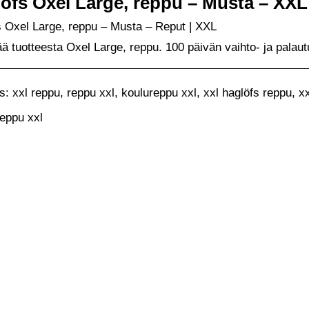
öfs Oxel Large, reppu – Musta – XXL
 Oxel Large, reppu – Musta – Reput | XXL
ää tuotteesta Oxel Large, reppu. 100 päivän vaihto- ja palau
: xxl reppu, reppu xxl, koulureppu xxl, xxl haglöfs reppu, xx
reppu xxl