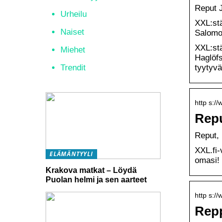
Reput J
Urheilu
XXL:stä
Naiset
Salomo
XXL:stä
Miehet
Haglöfs
tyytyvä
Trendit
http s://
Repu
Reput, 
XXL.fi-
ELÄMÄNTYYLI
omasi!
Krakova matkat – Löydä
Puolan helmi ja sen aarteet
http s:/
Repp