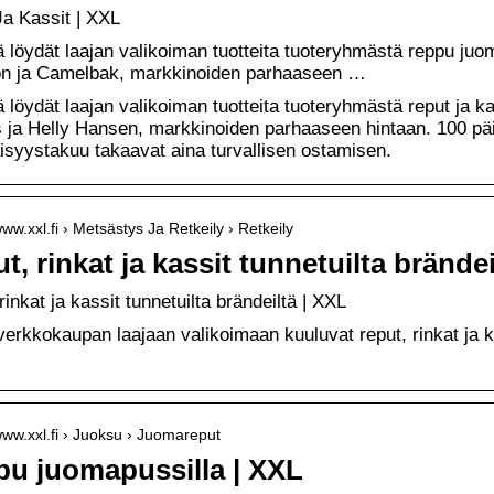
a Kassit | XXL
 löydät laajan valikoiman tuotteita tuoteryhmästä reppu juo
n ja Camelbak, markkinoiden parhaaseen …
 löydät laajan valikoiman tuotteita tuoteryhmästä reput ja k
 ja Helly Hansen, markkinoiden parhaaseen hintaan. 100 päi
isyystakuu takaavat aina turvallisen ostamisen.
www.xxl.fi › Metsästys Ja Retkeily › Retkeily
t, rinkat ja kassit tunnetuilta brände
rinkat ja kassit tunnetuilta brändeiltä | XXL
verkkokaupan laajaan valikoimaan kuuluvat reput, rinkat ja kas
/www.xxl.fi › Juoksu › Juomareput
u juomapussilla | XXL