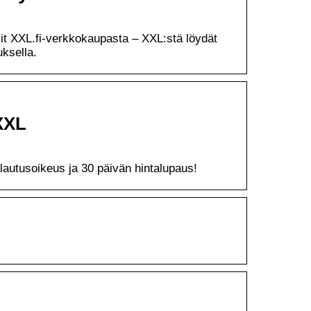
it XXL.fi-verkkokaupasta – XXL:stä löydät
uksella.
XXL
alautusoikeus ja 30 päivän hintalupaus!