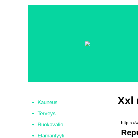
Xxl
Kauneus
Terveys
http s://
Ruokavalio
Repu
Elämäntyyli