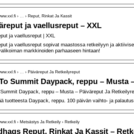
www.xxl.fi › … › Reput, Rinkat Ja Kassit
äreput ja vaellusreput – XXL
put ja vaellusreput | XXL
put ja vaellusreput sopivat maastossa retkeilyyn ja aktiivi
valikoiman markkinoiden parhaaseen hintaan!
www.xxl.fi › … › Päiväreput Ja Retkeilyreput
To Summit Daypack, reppu – Musta 
 Summit Daypack, reppu – Musta – Päiväreput Ja Retkeilyre
ää tuotteesta Daypack, reppu. 100 päivän vaihto- ja palautus
www.xxl.fi › Metsästys Ja Retkeily › Retkeily
hags Reput, Rinkat Ja Kassit – Retk