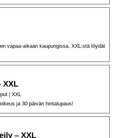
seen vapaa-aikaan kaupungissa. XXL:stä löydät
– XXL
put | XXL
oikeus ja 30 päivän hintalupaus!
eily – XXL