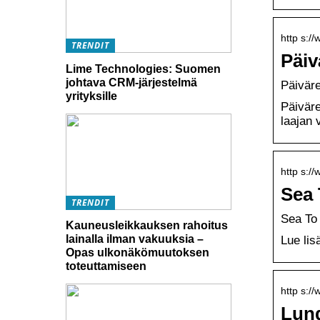
http s://
TRENDIT
Päiv
Lime Technologies: Suomen
johtava CRM-järjestelmä
Päiväre
yrityksille
Päiväre
laajan 
http s://
Sea 
TRENDIT
Sea To
Kauneusleikkauksen rahoitus
lainalla ilman vakuuksia –
Lue lis
Opas ulkonäkömuutoksen
toteuttamiseen
http s://
Lund