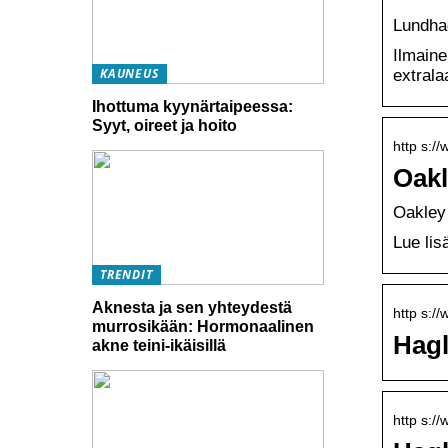
Lundhag
Ilmaine
KAUNEUS
extrala
Ihottuma kyynärtaipeessa:
Syyt, oireet ja hoito
http s://
Oakl
Oakley
Lue lis
TRENDIT
Aknesta ja sen yhteydestä
http s:/
murrosikään: Hormonaalinen
Hagl
akne teini-ikäisillä
http s://