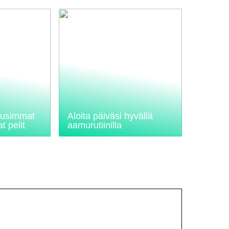
 uusimmat
Aloita päiväsi hyvällä
t pelit
aamurutiinilla