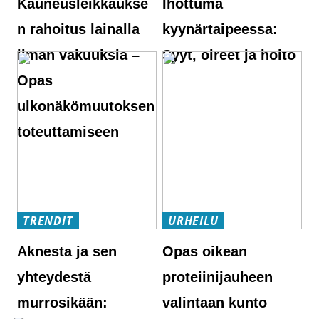
Kauneusleikkaukse
Ihottuma
n rahoitus lainalla
kyynärtaipeessa:
ilman vakuuksia –
Syyt, oireet ja hoito
Opas
ulkonäkömuutoksen
toteuttamiseen
TRENDIT
URHEILU
Aknesta ja sen
Opas oikean
yhteydestä
proteiinijauheen
murrosikään:
valintaan kunto