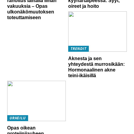
rahoitus lainalla ilman
kyynärtaipeessa: Syyt,
vakuuksia – Opas
oireet ja hoito
ulkonäkömuutoksen
toteuttamiseen
TRENDIT
Aknesta ja sen
yhteydestä murrosikään:
Hormonaalinen akne
teini-ikäisillä
URHEILU
Opas oikean
proteiinijauheen