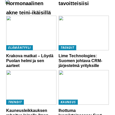
Hormonaalinen
tavoitteisiisi
akne teini-ikäisillä
ELÄMÄNTYYLI
TRENDIT
Krakova matkat – Löydä
Lime Technologies:
Puolan helmi ja sen
Suomen johtava CRM-
aarteet
järjestelmä yrityksille
TRENDIT
KAUNEUS
Kauneusleikkauksen
Ihottuma