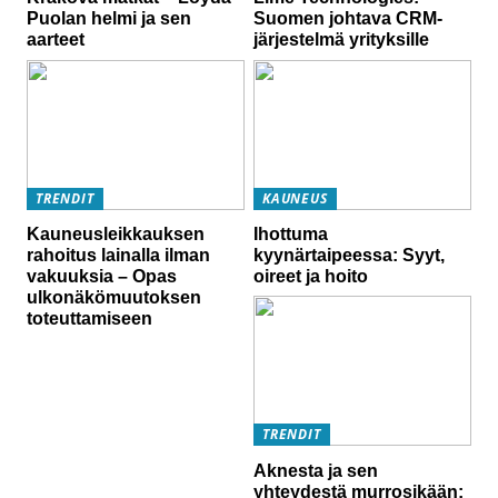
Puolan helmi ja sen
Suomen johtava CRM-
aarteet
järjestelmä yrityksille
TRENDIT
KAUNEUS
Kauneusleikkauksen
Ihottuma
rahoitus lainalla ilman
kyynärtaipeessa: Syyt,
vakuuksia – Opas
oireet ja hoito
ulkonäkömuutoksen
toteuttamiseen
TRENDIT
Aknesta ja sen
yhteydestä murrosikään: