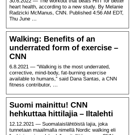
30.6.2022 — The workout that beats HIIT for better
heart health, according to a new study. By Melanie
Radzicki McManus, CNN. Published 4:56 AM EDT,
Thu June …
Walking: Benefits of an
underrated form of exercise –
CNN
6.8.2021 — “Walking is the most underrated,
corrective, mind-body, fat-burning exercise
available to humans,” said Dana Santas, a CNN
fitness contributor, …
Suomi mainittu! CNN
hehkuttaa hittilajia – Iltalehti
12.12.2021 — Suomalaislähtöistä lajia, joka
tunnetaan maailmalla nimellä Nordic walking eli